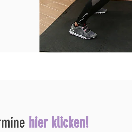
ermine
hier klicken!