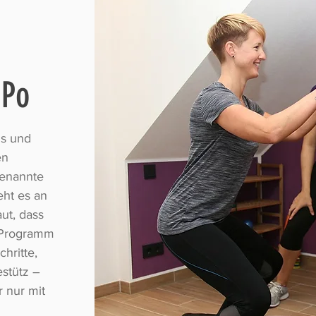
-Po
ls und
en
genannte
ht es an
ut, dass
m Programm
hritte,
estütz –
r nur mit